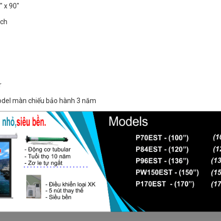
" x 90"
nch
r
odel màn chiếu bảo hành 3 năm