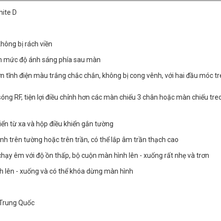
hite D
không bị rách viền
m mức độ ánh sáng phía sau màn
ơn tĩnh điện màu trắng chắc chắn, không bị cong vênh, với hai đầu móc t
sóng RF, tiện lợi điều chỉnh hơn các màn chiếu 3 chân hoặc màn chiếu tr
iển từ xa và hộp điều khiển gắn tường
ịnh trên tường hoặc trên trần, có thể lắp âm trần thạch cao
hạy êm với độ ồn thấp, bộ cuộn màn hình lên - xuống rất nhẹ và trơn
ỉnh lên - xuống và có thể khóa dừng màn hình
 Trung Quốc