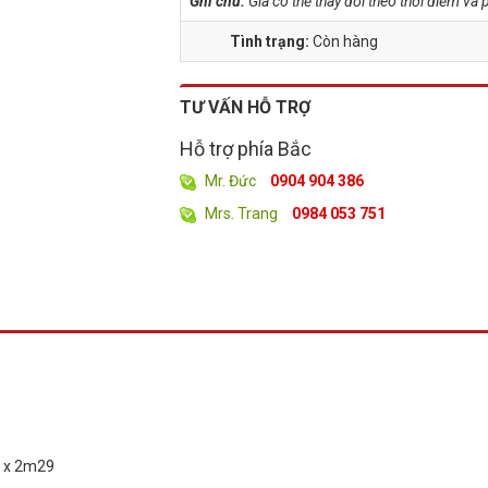
Ghi chú:
Giá có thể thay đổi theo thời điểm v
Tình trạng:
Còn hàng
TƯ VẤN HỖ TRỢ
Hỗ trợ phía Bắc
Mr. Đức
0904 904 386
Mrs. Trang
0984 053 751
5 x 2m29