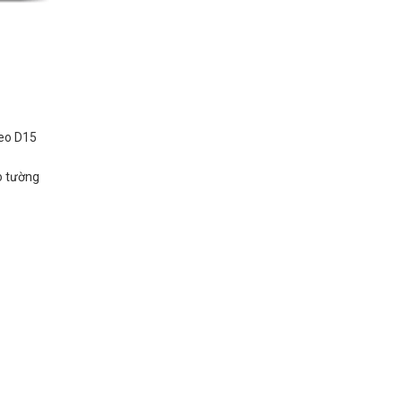
reo D15
eo tường