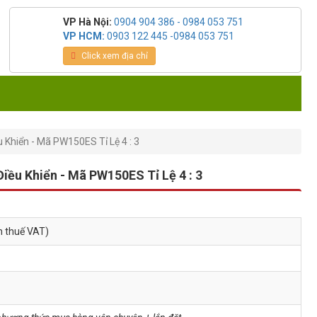
VP Hà Nội:
0904 904 386 - 0984 053 751
VP HCM:
0903 122 445 -0984 053 751
Click xem địa chỉ
 Khiển - Mã PW150ES Tỉ Lệ 4 : 3
iều Khiển - Mã PW150ES Tỉ Lệ 4 : 3
m thuế VAT)