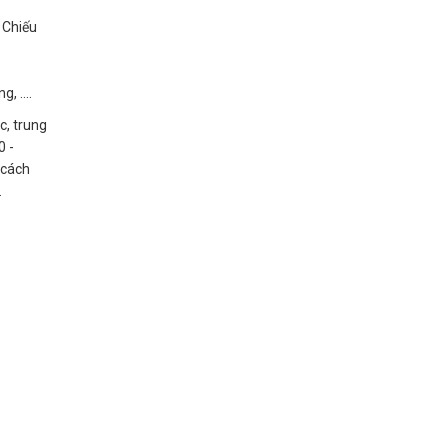
 Chiếu
, ....
c, trung
0 -
 cách
.