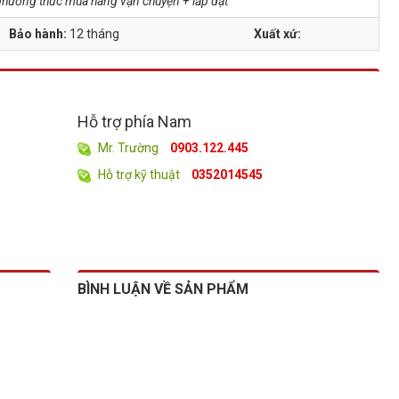
à phương thức mua hàng vận chuyện + lắp đặt
Bảo hành:
12 tháng
Xuất xứ:
Hỗ trợ phía Nam
Mr. Trường
0903.122.445
Hỗ trợ kỹ thuật
0352014545
BÌNH LUẬN VỀ SẢN PHẨM