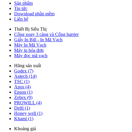
Sản phẩm
Tin tức
Download phần mềm
Liên hệ
Thiết Bị Siêu Thị
Cổng xoay 3 càng và Cổng barrier
Giấy In Bill - In Mã Vạch
Máy In Mã Vạch
Máy in hóa đơn
Máy đọc mã vạch
Hãng sản xuất
Godex (7)
Antech (14)
TSC (1)
Apos (4)
Epson (1)
Zebex (9)
PROWILL (4)
Delfi (1)
Honey well (1)
Khami (1)
Khoảng giá