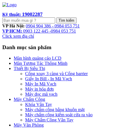
19002287
Kỹ thuật:
Tìm kiếm
VP Hà Nội:
0904 904 386 - 0984 053 751
VP HCM:
0903 122 445 -0984 053 751
Click xem địa chỉ
Danh mục sản phẩm
Màn hình quảng cáo LCD
Màn Tương Tác Thông Minh
Thiết Bị Siêu Thị
Cổng xoay 3 càng và Cổng barrier
Giấy In Bill - In Mã Vạch
Máy In Mã Vạch
Máy in hóa đơn
Máy đọc mã vạch
Máy Chấm Công
Khóa Vân Tay
Máy chấm công bằng khuôn mặt
Máy chấm công kiểm soát cửa ra vào
Máy Chấm Công Vân Tay
Máy Văn Phòng