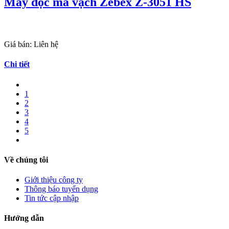
Máy đọc mã vạch Zebex Z-3051 HS
Giá bán:
Liên hệ
Chi tiết
1
2
3
4
5
Về chúng tôi
Giới thiệu công ty
Thông báo tuyển dụng
Tin tức cập nhập
Hướng dẫn