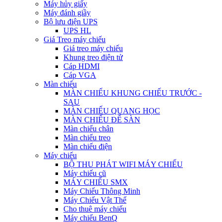
Máy hủy giấy
Máy đánh giầy
Bộ lưu điện UPS
UPS HL
Giá Treo máy chiếu
Giá treo máy chiếu
Khung treo điện tử
Cáp HDMI
Cáp VGA
Màn chiếu
MÀN CHIẾU KHUNG CHIẾU TRƯỚC -
SAU
MÀN CHIẾU QUANG HỌC
MÀN CHIẾU ĐỂ SÀN
Màn chiếu chân
Màn chiếu treo
Màn chiếu điện
Máy chiếu
BỘ THU PHÁT WIFI MÁY CHIẾU
Máy chiếu cũ
MÁY CHIẾU SMX
Máy Chiếu Thông Minh
Máy Chiếu Vật Thể
Cho thuê máy chiếu
Máy chiếu BenQ