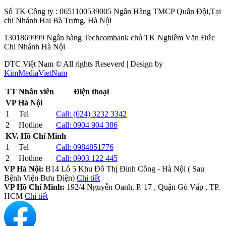
Số TK Công ty : 0651100539005 Ngân Hàng TMCP Quân Đội,Tại
chi Nhánh Hai Bà Trưng, Hà Nội
1301869999 Ngân hàng Techcombank chủ TK Nghiêm Văn Đức
Chi Nhánh Hà Nội
DTC Việt Nam © All rights Reseverd | Design by
KimMediaVietNam
TT
Nhân viên
Điện thoại
VP Hà Nội
1
Tel
Call:
(024) 3232 3342
2
Hotline
Call:
0904 904 386
KV. Hồ Chí Minh
1
Tel
Call:
0984851776
2
Hotline
Call:
0903 122 445
VP Hà Nội:
B14 Lô 5 Khu Đô Thị Đinh Công - Hà Nội ( Sau
Bệnh Viện Bưu Điện)
Chi tiết
VP Hồ Chí Minh:
192/4 Nguyễn Oanh, P. 17 , Quận Gò Vấp , TP.
HCM
Chi tiết