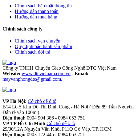
Chính sách bảo mật thông tin
Hướng dẫn thanh toán
Hướng dẫn mua hàng
Chính sách công ty
Chính sách vận chuyển
Quy định bảo hành sản phẩm
Chính sách đổi trả
Công ty TNHH Chuyển Giao Công Nghệ DTC Việt Nam
Website:
www.dtcvietnam.com.vn
-
Email:
mayvanphongdtc@gmail.com.
VP Hà Nội:
Có chỗ để ô tô
B14 Lô 5 Khu Đô Thị Đinh Công - Hà Nội ( Đến 89 Trần Nguyên
Đán rẻ vào 100m )
Điện thoại:
0904 904 386 - 0984 053 751
VP TP Hồ Chí Minh
Có chỗ để ô tô
29/30/12A Nguyễn Văn Khối P11Q Gò Vấp, TP. HCM
Điện thoại:
0903 122 445 - 0984 053 751