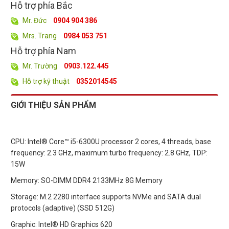
Hỗ trợ phía Bắc
Mr. Đức
0904 904 386
Mrs. Trang
0984 053 751
Hỗ trợ phía Nam
Mr. Trường
0903.122.445
Hỗ trợ kỹ thuật
0352014545
GIỚI THIỆU SẢN PHẨM
CPU: Intel® Core™ i5-6300U processor 2 cores, 4 threads, base
frequency: 2.3 GHz, maximum turbo frequency: 2.8 GHz, TDP:
15W
Memory: SO-DIMM DDR4 2133MHz 8G Memory
Storage: M.2 2280 interface supports NVMe and SATA dual
protocols (adaptive) (SSD 512G)
Graphic: Intel® HD Graphics 620