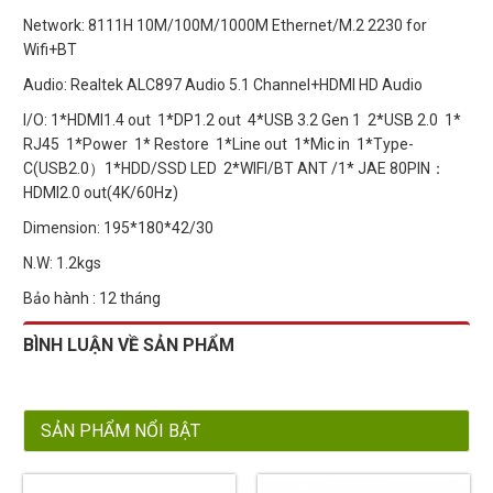
Network: 8111H 10M/100M/1000M Ethernet/M.2 2230 for
Wifi+BT
Audio: Realtek ALC897 Audio 5.1 Channel+HDMI HD Audio
I/O: 1*HDMI1.4 out 1*DP1.2 out 4*USB 3.2 Gen 1 2*USB 2.0 1*
RJ45 1*Power 1* Restore 1*Line out 1*Mic in 1*Type-
C(USB2.0）1*HDD/SSD LED 2*WIFI/BT ANT /1* JAE 80PIN：
HDMI2.0 out(4K/60Hz)
Dimension: 195*180*42/30
N.W: 1.2kgs
Bảo hành : 12 tháng
BÌNH LUẬN VỀ SẢN PHẨM
SẢN PHẨM NỔI BẬT