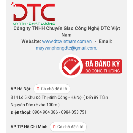
Công ty TNHH Chuyển Giao Công Nghệ DTC Việt
Nam
Website:
www.dtcvietnam.com.vn
-
Email:
mayvanphongdtc@gmail.com.
VP Hà Nội:
Có chỗ để ô tô
B14 Lô 5 Khu Đô Thị Đinh Công - Hà Nội ( Đến 89 Trần
Nguyên Đán rẻ vào 100m )
Điện thoại:
0904 904 386 - 0984 053 751
VP TP Hồ Chí Minh
Có chỗ để ô tô