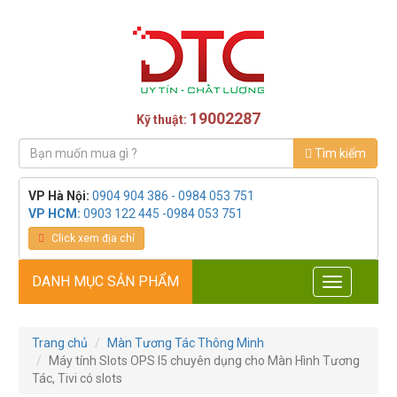
19002287
Kỹ thuật:
Tìm kiếm
VP Hà Nội:
0904 904 386 - 0984 053 751
VP HCM:
0903 122 445 -0984 053 751
Click xem địa chỉ
DANH MỤC SẢN PHẨM
Toggle
navigation
Trang chủ
Màn Tương Tác Thông Minh
Máy tính Slots OPS I5 chuyên dụng cho Màn Hình Tương
Tác, Tivi có slots