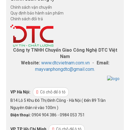
Chính sách vận chuyển
Quy định bảo hành sản phẩm
Chính sách đổi trả
Công ty TNHH Chuyển Giao Công Nghệ DTC Việt
Nam
Website:
www.dtcvietnam.com.vn
-
Email:
mayvanphongdtc@gmail.com.
VP Hà Nội:
Có chỗ để ô tô
B14 Lô 5 Khu Đô Thị Đinh Công - Hà Nội ( Đến 89 Trần
Nguyên Đán rẻ vào 100m )
Điện thoại:
0904 904 386 - 0984 053 751
VP TP Hồ Chí Minh
Có chỗ để ô tô