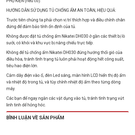
PHỤ KIỆN (nếu có):
HƯỚNG DẪN SỬ DỤNG TỦ CHỐNG ẨM AN TOÀN, HIỆU QUẢ:
Trước tiên chúng ta phải chọn vị trí thích hợp và điều chỉnh chân
đứng để đảm bảo tính ổn định của tủ.
Không được đặt tủ chống ẩm Nikatei DH030 ở gần các thiết bị lò
sưởi, có khói và khu vực bị nắng chiếu trực tiếp.
Không để tủ chống ẩm Nikatei DH030 đúng hướng thổi gió của
điều hòa, tránh tình trạng tủ luôn phải hoạt động hết công suất,
tiêu hao điện lớn.
Cắm dây điện vào ổ, đèn Led sáng, màn hình LCD hiển thị độ ẩm
và nhiệt độ trong tủ, và tùy chỉnh nhiệt độ ẩm theo từng dòng
máy.
Các bạn để ngay ngắn các vật dụng vào tủ, tránh tình trạng vứt
linh tinh dể hỏng hóc.
BÌNH LUẬN VỀ SẢN PHẨM