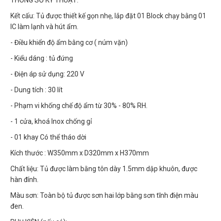
THÔNG SỐ KỸ THUẬT:
Kết cấu: Tủ được thiết kế gọn nhẹ, lắp đặt 01 Block chạy bằng 01
IC làm lạnh và hút ẩm.
- Điều khiển độ ẩm bằng cơ ( núm vặn)
- Kiểu dáng : tủ đứng
- Điện áp sử dụng: 220 V
- Dung tích : 30 lít
- Phạm vi khống chế độ ẩm từ 30% - 80% RH.
- 1 cửa, khoá Inox chống gỉ
- 01 khay Có thể tháo dời
Kích thước : W350mm x D320mm x H370mm
Chất liệu: Tủ được làm bằng tôn dày 1.5mm dập khuôn, được
hàn đính.
Màu sơn: Toàn bộ tủ được sơn hai lớp bằng sơn tĩnh điện màu
đen.