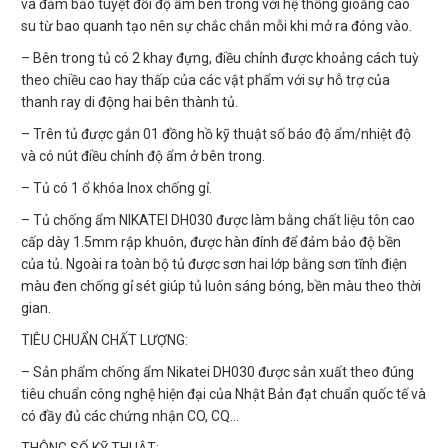
và đảm bảo tuyệt đối độ ẩm bên trong với hệ thống gioăng cao
su từ bao quanh tạo nên sự chắc chắn mỗi khi mở ra đóng vào.
– Bên trong tủ có 2 khay đựng, điều chỉnh được khoảng cách tuỳ
theo chiều cao hay thấp của các vật phẩm với sự hỗ trợ của
thanh ray di động hai bên thành tủ.
– Trên tủ được gắn 01 đồng hồ kỹ thuật số báo độ ẩm/nhiệt độ
và có nút điều chỉnh độ ẩm ở bên trong.
– Tủ có 1 ổ khóa Inox chống gỉ.
– Tủ chống ẩm NIKATEI DH030 được làm bằng chất liệu tôn cao
cấp dày 1.5mm rập khuôn, được hàn đính để đảm bảo độ bền
của tủ. Ngoài ra toàn bộ tủ được sơn hai lớp bằng sơn tĩnh điện
màu đen chống gỉ sét giúp tủ luôn sáng bóng, bền màu theo thời
gian.
TIÊU CHUẨN CHẤT LƯỢNG:
– Sản phẩm chống ẩm Nikatei DH030 được sản xuất theo đúng
tiêu chuẩn công nghệ hiện đại của Nhật Bản đạt chuẩn quốc tế và
có đầy đủ các chứng nhận CO, CQ…