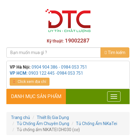
19002287
Kỹ thuật:
Tìm kiếm
VP Hà Nội:
0904 904 386 - 0984 053 751
VP HCM:
0903 122 445 -0984 053 751
Click xem địa chỉ
DANH MỤC SẢN PHẨM
Toggle
navigation
Trang chủ
Thiết Bị Gia Dụng
Tủ Chống Ẩm Chuyên Dụng
Tủ Chống Ẩm NiKaTei
Tủ chống ẩm NIKATEI DH030 (cơ)