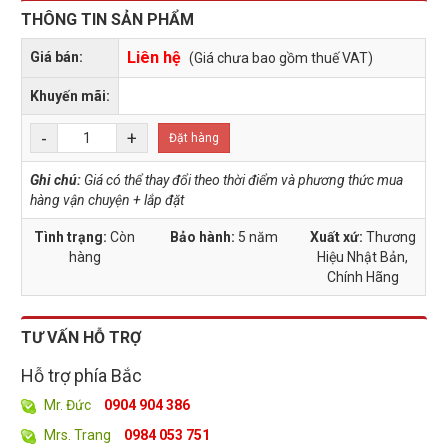
THÔNG TIN SẢN PHẨM
Liên hệ
Giá bán:
(Giá chưa bao gồm thuế VAT)
Khuyến mãi:
-
+
Đặt hàng
Ghi chú:
Giá có thể thay đổi theo thời điểm và phương thức mua
hàng vận chuyện + lắp đặt
Tình trạng:
Còn
Bảo hành:
5 năm
Xuất xứ:
Thương
hàng
Hiệu Nhật Bản,
Chính Hãng
TƯ VẤN HỖ TRỢ
Hỗ trợ phía Bắc
Mr. Đức
0904 904 386
Mrs. Trang
0984 053 751