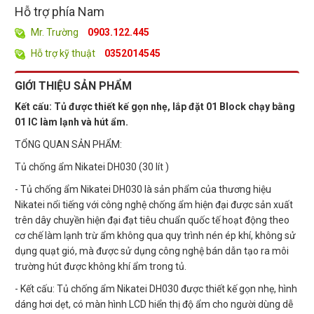
Hỗ trợ phía Nam
Mr. Trường
0903.122.445
Hỗ trợ kỹ thuật
0352014545
GIỚI THIỆU SẢN PHẨM
Kết cấu: Tủ được thiết kế gọn nhẹ, lắp đặt 01 Block chạy bằng
01 IC làm lạnh và hút ẩm.
TỔNG QUAN SẢN PHẨM:
Tủ chống ẩm Nikatei DH030 (30 lít )
- Tủ chống ẩm Nikatei DH030 là sản phẩm của thương hiệu
Nikatei nổi tiếng với công nghệ chống ẩm hiện đại được sản xuất
trên dây chuyền hiện đại đạt tiêu chuẩn quốc tế hoạt động theo
cơ chế làm lạnh trừ ẩm không qua quy trình nén ép khí, không sử
dụng quạt gió, mà được sử dụng công nghệ bán dẫn tạo ra môi
trường hút được không khí ẩm trong tủ.
- Kết cấu: Tủ chống ẩm Nikatei DH030 được thiết kế gọn nhẹ, hình
dáng hơi dẹt, có màn hình LCD hiển thị độ ẩm cho người dùng dễ