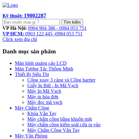
19002287
Kỹ thuật:
Tìm kiếm
VP Hà Nội:
0904 904 386 - 0984 053 751
VP HCM:
0903 122 445 -0984 053 751
Click xem địa chỉ
Danh mục sản phẩm
Màn hình quảng cáo LCD
Màn Tương Tác Thông Minh
Thiết Bị Siêu Thị
Cổng xoay 3 càng và Cổng barrier
Giấy In Bill - In Mã Vạch
Máy In Mã Vạch
Máy in hóa đơn
Máy đọc mã vạch
Máy Chấm Công
Khóa Vân Tay
Máy chấm công bằng khuôn mặt
Máy chấm công kiểm soát cửa ra vào
Máy Chấm Công Vân Tay
Máy Văn Phòng