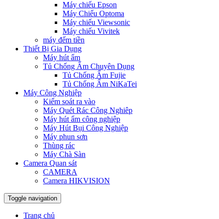
Máy chiếu Epson
Máy Chiếu Optoma
Máy chiếu Viewsonic
Máy chiếu Vivitek
máy đếm tiền
Thiết Bị Gia Dụng
Máy hút ẩm
Tủ Chống Ẩm Chuyên Dụng
Tủ Chống Ẩm Fujie
Tủ Chống Ẩm NiKaTei
Máy Công Nghiệp
Kiểm soát ra vào
Máy Quét Rác Công Nghiêp
Máy hút ẩm công nghiệp
Máy Hút Bụi Công Nghiệp
Máy phun sơn
Thùng rác
Máy Chà Sàn
Camera Quan sát
CAMERA
Camera HIKVISION
Toggle navigation
Trang chủ