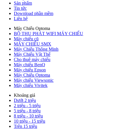
Sản phẩm
Tin tức
Download phần mềm
Liên hệ
Máy Chiếu Optoma
BỘ THU PHÁT WIFI MÁY CHIẾU
Máy chiếu cũ
MÁY CHIẾU SMX
Máy Chiếu Thông Minh
Máy Chiếu Vật Thể
Cho thuê máy chiếu
Máy chiếu BenQ
Máy chiếu Epson
Máy Chiếu Optoma
Máy chiếu Viewsonic
Máy chiếu Vivitek
Khoảng giá
Dưới 2 triệu
2 triệu - 5 triệu
5 triệu - 8 triệu
8 triệu - 10 triệu
10 triệu - 15 triệu
Trên 15 triệu