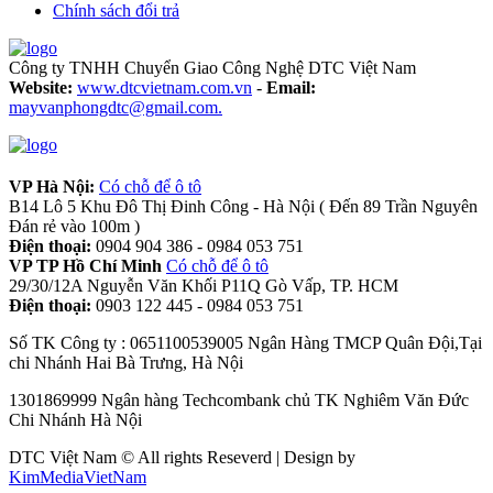
Chính sách đổi trả
Công ty TNHH Chuyển Giao Công Nghệ DTC Việt Nam
Website:
www.dtcvietnam.com.vn
-
Email:
mayvanphongdtc@gmail.com.
VP Hà Nội:
Có chỗ để ô tô
B14 Lô 5 Khu Đô Thị Đinh Công - Hà Nội ( Đến 89 Trần Nguyên
Đán rẻ vào 100m )
Điện thoại:
0904 904 386 - 0984 053 751
VP TP Hồ Chí Minh
Có chỗ để ô tô
29/30/12A Nguyễn Văn Khối P11Q Gò Vấp, TP. HCM
Điện thoại:
0903 122 445 - 0984 053 751
Số TK Công ty : 0651100539005 Ngân Hàng TMCP Quân Đội,Tại
chi Nhánh Hai Bà Trưng, Hà Nội
1301869999 Ngân hàng Techcombank chủ TK Nghiêm Văn Đức
Chi Nhánh Hà Nội
DTC Việt Nam © All rights Reseverd | Design by
KimMediaVietNam