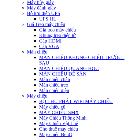
Máy hủy giấy
Máy đánh giầy
Bộ lưu điện UPS
UPS HL
Giá Treo máy chiếu
Giá treo máy chiếu
Khung treo điện tử
Cáp HDMI
Cáp VGA
Màn chiếu
MÀN CHIẾU KHUNG CHIẾU TRƯỚC -
SAU
MÀN CHIẾU QUANG HỌC
MÀN CHIẾU ĐỂ SÀN
Màn chiếu chân
Màn chiếu treo
Màn chiếu điện
Máy chiếu
BỘ THU PHÁT WIFI MÁY CHIẾU
Máy chiếu cũ
MÁY CHIẾU SMX
Máy Chiếu Thông Minh
Máy Chiếu Vật Thể
Cho thuê máy chiếu
Máy chiếu BenQ