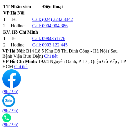
TT
Nhân viên
Điện thoại
VP Hà Nội
1
Tel
Call:
(024) 3232 3342
2
Hotline
Call:
0904 904 386
KV. Hồ Chí Minh
1
Tel
Call:
0984851776
2
Hotline
Call:
0903 122 445
VP Hà Nội:
B14 Lô 5 Khu Đô Thị Đinh Công - Hà Nội ( Sau
Bệnh Viện Bưu Điện)
Chi tiết
VP Hồ Chí Minh:
192/4 Nguyễn Oanh, P. 17 , Quận Gò Vấp , TP.
HCM
Chi tiết
(8h-19h)
(8h-19h)
(8h-19h)