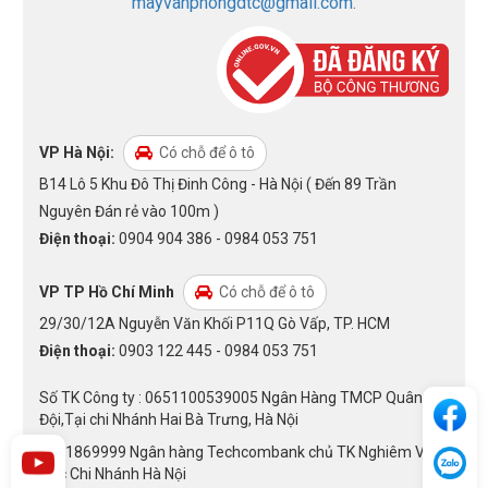
mayvanphongdtc@gmail.com.
VP Hà Nội:
Có chỗ để ô tô
B14 Lô 5 Khu Đô Thị Đinh Công - Hà Nội ( Đến 89 Trần
Nguyên Đán rẻ vào 100m )
Điện thoại:
0904 904 386 - 0984 053 751
VP TP Hồ Chí Minh
Có chỗ để ô tô
29/30/12A Nguyễn Văn Khối P11Q Gò Vấp, TP. HCM
Điện thoại:
0903 122 445 - 0984 053 751
Số TK Công ty : 0651100539005 Ngân Hàng TMCP Quân
Đội,Tại chi Nhánh Hai Bà Trưng, Hà Nội
1301869999 Ngân hàng Techcombank chủ TK Nghiêm Văn
Đức Chi Nhánh Hà Nội