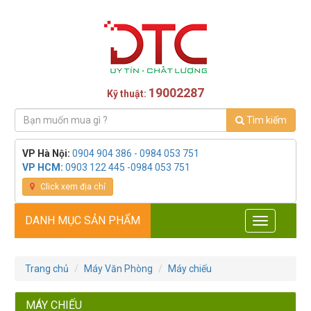
19002287
Kỹ thuật:
Tìm kiếm
VP Hà Nội:
0904 904 386 - 0984 053 751
VP HCM:
0903 122 445 -0984 053 751
Click xem địa chỉ
DANH MỤC SẢN PHẨM
Toggle
navigation
Trang chủ
Máy Văn Phòng
Máy chiếu
MÁY CHIẾU