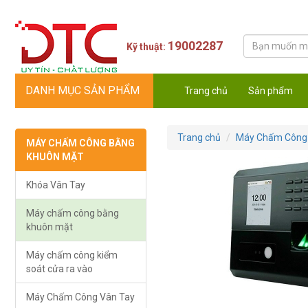
19002287
Kỹ thuật:
DANH MỤC SẢN PHẨM
Trang chủ
Sản phẩm
Trang chủ
Máy Chấm Công
MÁY CHẤM CÔNG BẰNG
KHUÔN MẶT
Khóa Vân Tay
Máy chấm công bằng
khuôn mặt
Máy chấm công kiểm
soát cửa ra vào
Máy Chấm Công Vân Tay