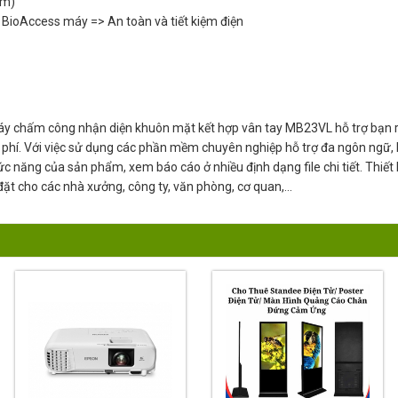
mm)
BioAccess máy => An toàn và tiết kiệm điện
áy chấm công nhận diện khuôn mặt kết hợp vân tay MB23VL hỗ trợ bạn r
chi phí. Với việc sử dụng các phần mềm chuyên nghiệp hỗ trợ đa ngôn ngữ,
ức năng của sản phẩm, xem báo cáo ở nhiều định dạng file chi tiết. Thiết
ặt cho các nhà xưởng, công ty, văn phòng, cơ quan,...
16%