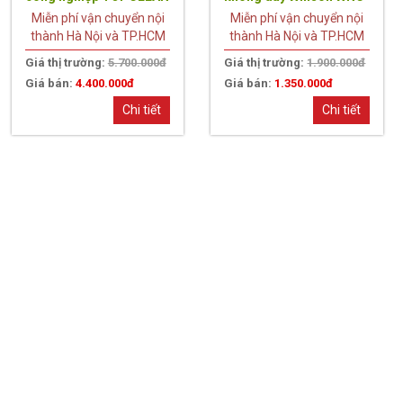
TC 70S ( 2 Mortor
5083W
Miễn phí vận chuyển nội
Miễn phí vận chuyển nội
2400W)
thành Hà Nội và TP.HCM
thành Hà Nội và TP.HCM
Giá thị trường:
5.700.000đ
Giá thị trường:
1.900.000đ
Giá bán:
4.400.000đ
Giá bán:
1.350.000đ
Chi tiết
Chi tiết