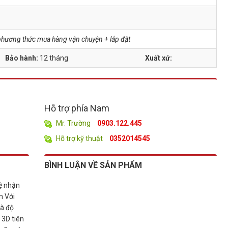
à phương thức mua hàng vận chuyện + lắp đặt
Bảo hành:
12 tháng
Xuất xứ:
Hỗ trợ phía Nam
Mr. Trường
0903.122.445
Hỗ trợ kỹ thuật
0352014545
BÌNH LUẬN VỀ SẢN PHẨM
ệ nhận
m Với
và độ
 3D tiên