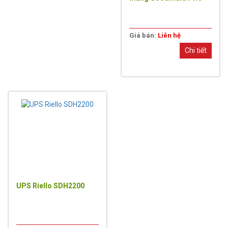
Cement Softener
201(20L)
Giá bán:
Liên hệ
Chi tiết
UPS Riello SDH2200