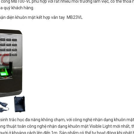
m công MB100-VL phù hợp với rất nhiều môi trường làm việc, có thể thỏa
ủa quý khách hàng.
ận diện khuôn mặt kết hợp vân tay MB23VL
sinh trắc học đa năng không chạm, với công nghệ nhận dạng khuôn mặ
ụng thuật toán công nghệ nhận dạng khuôn mặt Visible Light mới nhất, th
gười ở khoảng cách lên đến 1m. Sản phẩm có thể tự hoạt động khi phát h