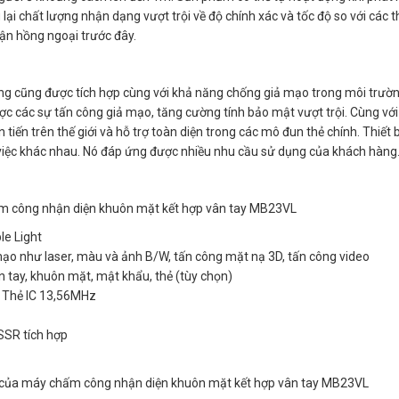
i chất lượng nhận dạng vượt trội về độ chính xác và tốc độ so với các th
ận hồng ngoại trước đây.
ing cũng được tích hợp cùng với khả năng chống giả mạo trong môi trườ
c các sự tấn công giả mạo, tăng cường tính bảo mật vượt trội. Cùng với
 tiến trên thế giới và hỗ trợ toàn diện trong các mô đun thẻ chính. Thiết 
việc khác nhau. Nó đáp ứng được nhiều nhu cầu sử dụng của khách hàng
ấm công nhận diện khuôn mặt kết hợp vân tay MB23VL
le Light
ạo như laser, màu và ảnh B/W, tấn công mặt nạ 3D, tấn công video
 tay, khuôn mặt, mật khẩu, thẻ (tùy chọn)
/ Thẻ IC 13,56MHz
SSR tích hợp
g của máy chấm công nhận diện khuôn mặt kết hợp vân tay MB23VL