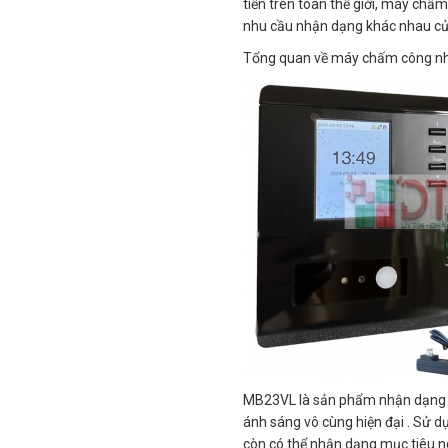
tiến trên toàn thế giới, máy chấ
nhu cầu nhận dạng khác nhau c
Tổng quan về máy chấm công nh
MB23VL là sản phẩm nhận dạng 
ánh sáng vô cùng hiện đại . Sử d
còn có thể nhận dạng mục tiêu n