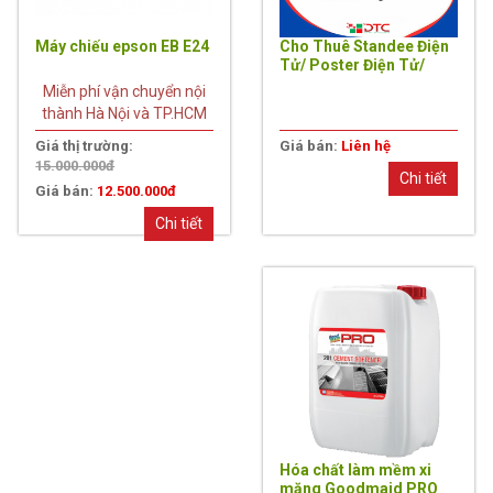
Máy chiếu epson EB E24
Cho Thuê Standee Điện
Tử/ Poster Điện Tử/
Màn Hình Quảng Cáo
Miễn phí vận chuyển nội
Chân Đứng Cảm Ứng Sự
thành Hà Nội và TP.HCM
Kiện Chuyên Nghiệp Tại
Hà Nội
Giá thị trường:
Giá bán:
Liên hệ
15.000.000đ
Chi tiết
Giá bán:
12.500.000đ
Chi tiết
Hóa chất làm mềm xi
măng Goodmaid PRO