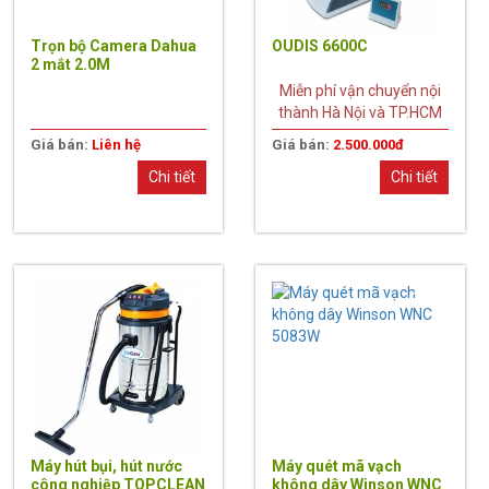
Trọn bộ Camera Dahua
OUDIS 6600C
2 mắt 2.0M
Miễn phí vận chuyển nội
thành Hà Nội và TP.HCM
Giá bán:
Liên hệ
Giá bán:
2.500.000đ
Chi tiết
Chi tiết
22%
28%
Máy hút bụi, hút nước
Máy quét mã vạch
công nghiệp TOPCLEAN
không dây Winson WNC