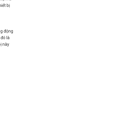
iết bị
ng động
 đó là
bị này
.