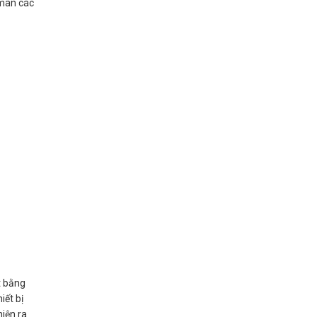
 mãn các
t bằng
iết bị
iện ra