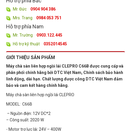
Hỗ trợ phía Bắc
Mr. Đức
0904 904 386
Mrs. Trang
0984 053 751
Hỗ trợ phía Nam
Mr. Trường
0903.122.445
Hỗ trợ kỹ thuật
0352014545
GIỚI THIỆU SẢN PHẨM
Máy chà sàn liên hợp ngồi lái CLEPRO C66B được cung cấp và
phân phối chính hãng bởi DTC Việt Nam, Chính sách bảo hành
linh động, dài hạn. Chất lượng được công DTC Việt Nam đảm
bảo và cam kết hàng chính hãng.
Máy chà sàn liên hợp ngồi lái CLEPRO
MODEL: C66B
– Nguồn điện: 12V DC*2
– Công suất: 2020 W
- Motor trợ lực lái: 24V – 400W