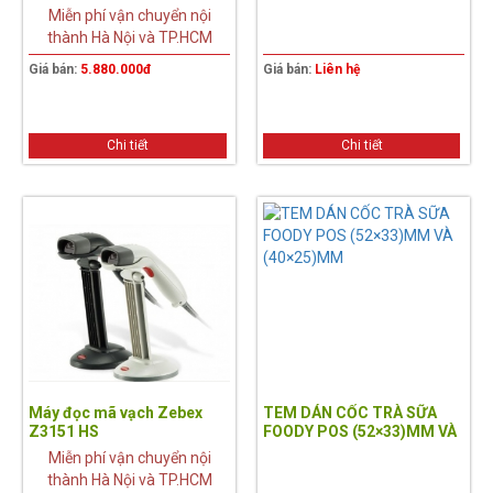
Miễn phí vận chuyển nội
thành Hà Nội và TP.HCM
Giá bán:
5.880.000đ
Giá bán:
Liên hệ
Chi tiết
Chi tiết
Máy đọc mã vạch Zebex
TEM DÁN CỐC TRÀ SỮA
Z3151 HS
FOODY POS (52×33)MM VÀ
(40×25)MM
Miễn phí vận chuyển nội
thành Hà Nội và TP.HCM