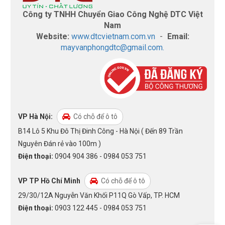
Công ty TNHH Chuyển Giao Công Nghệ DTC Việt
Nam
Website:
www.dtcvietnam.com.vn
-
Email:
mayvanphongdtc@gmail.com.
VP Hà Nội:
Có chỗ để ô tô
B14 Lô 5 Khu Đô Thị Đinh Công - Hà Nội ( Đến 89 Trần
Nguyên Đán rẻ vào 100m )
Điện thoại:
0904 904 386 - 0984 053 751
VP TP Hồ Chí Minh
Có chỗ để ô tô
29/30/12A Nguyễn Văn Khối P11Q Gò Vấp, TP. HCM
Điện thoại:
0903 122 445 - 0984 053 751