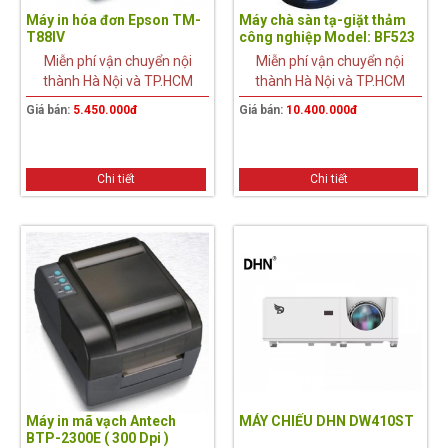
Máy in hóa đơn Epson TM-
Máy chà sàn tạ-giặt thảm
T88IV
công nghiệp Model: BF523
Miễn phí vận chuyển nội
Miễn phí vận chuyển nội
thành Hà Nội và TP.HCM
thành Hà Nội và TP.HCM
Giá bán:
5.450.000đ
Giá bán:
10.400.000đ
Chi tiết
Chi tiết
Máy in mã vạch Antech
MÁY CHIẾU DHN DW410ST
BTP-2300E ( 300 Dpi )