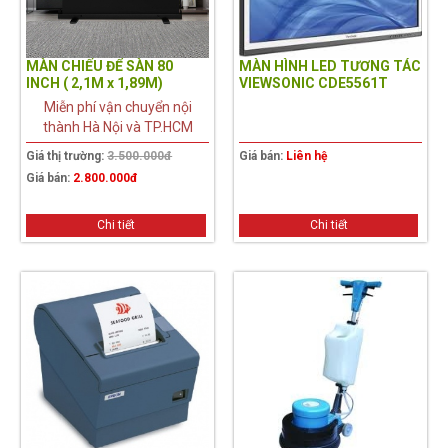
MÀN CHIẾU ĐỂ SÀN 80
MÀN HÌNH LED TƯƠNG TÁC
INCH ( 2,1M x 1,89M)
VIEWSONIC CDE5561T
Miễn phí vận chuyển nội
thành Hà Nội và TP.HCM
Giá thị trường:
3.500.000đ
Giá bán:
Liên hệ
Giá bán:
2.800.000đ
Chi tiết
Chi tiết