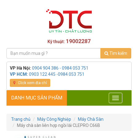
19002287
Kỹ thuật:
Tìm kiếm
VP Hà Nội:
0904 904 386 - 0984 053 751
VP HCM:
0903 122 445 -0984 053 751
Click xem địa chỉ
DANH MỤC SẢN PHẨM
Toggle
navigation
Trang chủ
Máy Công Nghiệp
Máy Chà Sàn
Máy chà sàn liên hợp ngồi lái CLEPRO C66B