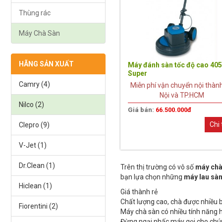
Thùng rác
Máy Chà Sàn
HÃNG SẢN XUẤT
Máy đánh sàn tốc độ cao 40
Super
Camry (4)
Miễn phí vận chuyển nội thàn
Nội và TP.HCM
Nilco (2)
Giá bán:
66.500.000đ
Chi 
Clepro (9)
V-Jet (1)
Dr.Clean (1)
Trên thị trường có vô số
máy chà
bạn lựa chọn những
máy lau sà
Hiclean (1)
Giá thành rẻ
Chất lượng cao, chà được nhiều b
Fiorentini (2)
Máy chà sàn có nhiều tính năng 
Đừng ngại nhấc máy gọi cho chún