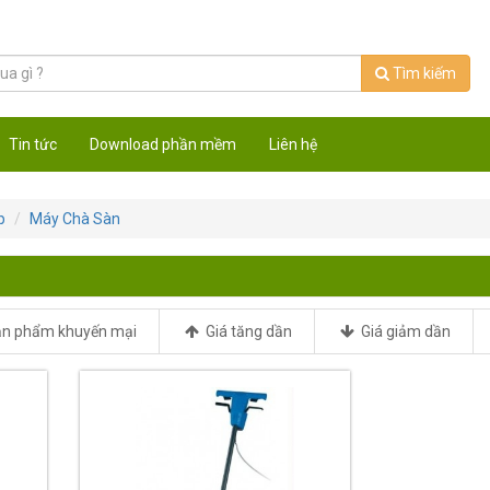
Tìm kiếm
Tin tức
Download phần mềm
Liên hệ
p
Máy Chà Sàn
n phẩm khuyến mại
Giá tăng dần
Giá giảm dần