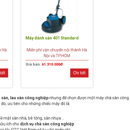
5
Máy đánh sàn 401 Standard
h Hà
Miễn phí vận chuyển nội thành Hà
Nội và TP.HCM
Giá bán:
61.310.000đ
tiết
Chi tiết
 sàn, lau sàn công nghiệp
nhưng để chọn được một máy chà sàn công n
n
đó, ưu tiên cho những chiếc máy đó là:
ề mặt sàn nhà, bê tông, sàn nhựa ...
hữu ích cho
dịch vụ chà sàn công nghiệp
g tôi, DTC Việt Nam sẽ tư vấn miễn phí.