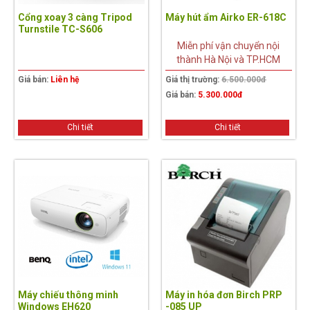
Cổng xoay 3 càng Tripod
Máy hút ẩm Airko ER-618C
Turnstile TC-S606
Miễn phí vận chuyển nội
thành Hà Nội và TP.HCM
Giá bán:
Liên hệ
Giá thị trường:
6.500.000đ
Giá bán:
5.300.000đ
Chi tiết
Chi tiết
Máy chiếu thông minh
Máy in hóa đơn Birch PRP
Windows EH620
-085 UP