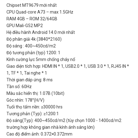
Chipset MT9679 mới nhất
CPU Quad-core A73 – max 1.5GHz
RAM 4GB – ROM 32/64GB
GPU Mali-G52 MP2
Hệ điều hành Android 14.0 mới nhất
Độ phân giải 4k (3840*2160)
Độ sáng : 400~450cd/m2
Độ tương phản (typ) 1200: 1
Kính cường lực 5mm chống cháy nổ
Giao diện tích hợp: HDMI IN * 1, USB2.0 * 1, USB 3.0 * 1, RJ45 IN *
1, TF * 1, Tai nghe * 1
Thời gian đáp ứng: 8 ms
Tần số: 60Hz
Màu sắc hiển thị: 1.07B (10bit)
Góc nhìn: 178°(H/V)
Tuổi thọ tấm nền: ≥30000 hrs
Tương phản (Typ): ≥1200:1
Độ sáng(Typ): 400~450cd/m2 (tùy chọn 1000 - 1400cd/m2
trường hợp không gian nhà kính ánh sáng lớn)
Cao độ điểm ảnh: 0.372×0.372mm