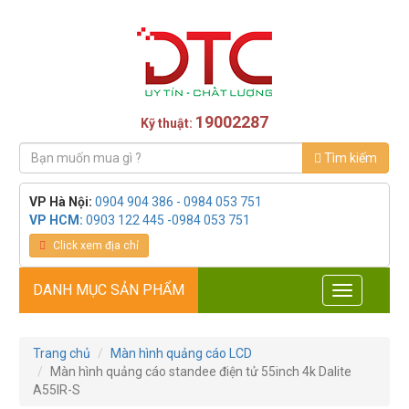
19002287
Kỹ thuật:
Tìm kiếm
VP Hà Nội:
0904 904 386 - 0984 053 751
VP HCM:
0903 122 445 -0984 053 751
Click xem địa chỉ
DANH MỤC SẢN PHẨM
Toggle
navigation
Trang chủ
Màn hình quảng cáo LCD
Màn hình quảng cáo standee điện tử 55inch 4k Dalite
A55IR-S