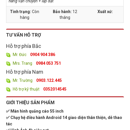
hàng vận chuyện + lắp đặt
Tình trạng:
Còn
Bảo hành:
12
Xuất xứ:
hàng
tháng
TƯ VẤN HỖ TRỢ
Hỗ trợ phía Bắc
Mr. Đức
0904 904 386
Mrs. Trang
0984 053 751
Hỗ trợ phía Nam
Mr. Trường
0903.122.445
Hỗ trợ kỹ thuật
0352014545
GIỚI THIỆU SẢN PHẨM
✅ Màn hình quảng cáo 55 inch
✅ Chạy hệ điều hành Android 14 giao diện thân thiện, dễ thao
tác