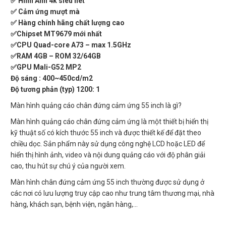
✅ Hình Ảnh 4k siêu net
✅ Cảm ứng mượt mà
✅ Hàng chính hãng chất lượng cao
✅Chipset MT9679 mới nhất
✅CPU Quad-core A73 – max 1.5GHz
✅RAM 4GB – ROM 32/64GB
✅GPU Mali-G52 MP2
Độ sáng : 400~450cd/m2
Độ tương phản (typ) 1200: 1
Màn hình quảng cáo chân đứng cảm ứng 55 inch là gì?
Màn hình quảng cáo chân đứng cảm ứng là một thiết bị hiển thị
kỹ thuật số có kích thước 55 inch và được thiết kế để đặt theo
chiều dọc. Sản phẩm này sử dụng công nghệ LCD hoặc LED để
hiển thị hình ảnh, video và nội dung quảng cáo với độ phân giải
cao, thu hút sự chú ý của người xem.
Màn hình chân đứng cảm ứng 55 inch thường được sử dụng ở
các nơi có lưu lượng truy cập cao như trung tâm thương mại, nhà
hàng, khách sạn, bệnh viện, ngân hàng,…