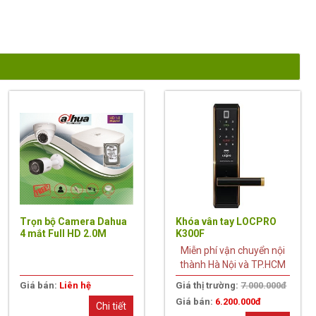
11%
Trọn bộ Camera Dahua
Khóa vân tay LOCPRO
4 mắt Full HD 2.0M
K300F
Miễn phí vận chuyển nội
thành Hà Nội và TP.HCM
Giá bán:
Liên hệ
Giá thị trường:
7.000.000đ
Giá bán:
6.200.000đ
Chi tiết