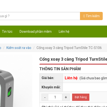
Tìm kiếm
Tin tức
Download phần mềm
Liên hệ
p
Kiểm soát ra vào
Cổng xoay 3 càng Tripod TurnStile TC-S106
Cổng xoay 3 càng Tripod TurnStil
THÔNG TIN SẢN PHẨM
Liên hệ
Giá bán:
(Giá chưa bao gồ
Khuyến mãi:
-
+
Đặt hàng