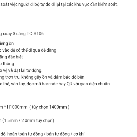
 soát việc người đi bộ tự do đi lại tại các khu vực cần kiểm soát.
ng xoay 3 càng TC-S106
tiếng ồn
p vào để có thể đi qua dễ dàng
ăng đặc biệt
ao thông
 vệ và đặt lại tự động.
ng trơn tru, không gây ồn và đảm bảo độ bền
đọc thẻ, vân tay, đọc mã barcode hay QR với giao diện chuẩn
mm * H1000mm ( tùy chọn 1400mm )
mm (1.5mm / 2.0mm tùy chọn)
độ: hoàn toàn tự động / bán tự động / cơ khí