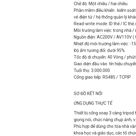
Chế độ: Một chiều / hai chiều
Phần mềm điều khiển : kiểm soát 
vé điện tử / hệ thống quản lý khác
Read-write mode: ID thẻ / IC thẻ
Môi trường làm việc: trong nhà / 
Nguồn điện: AC200V / AV110V ( 
Nhiệt độ môi trường làm việc: -15 
Độ ẩm tương đối: dưới 95%
Tốc độ di chuyển: 40 Vòng / phút
Giao diện đầu vào: tín hiệu chuyể
Tuổi thọ: 3.000.000
Cổng giao tiếp: RS485 / TCPIP
SƠ ĐỒ KẾT NỐI
ỨNG DỤNG THỰC TẾ
Thiết bị cổng xoay 3 càng tripod
giọng nói, chức năng chụp ảnh, v.
Phù hợp để dùng cho tòa nhà văn 
khoa học và giáo dục, các tổ chức