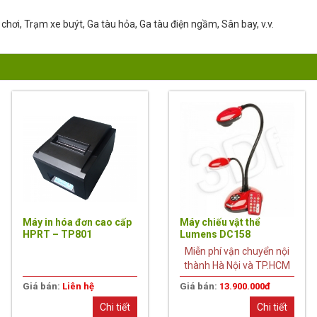
chơi, Trạm xe buýt, Ga tàu hỏa, Ga tàu điện ngầm, Sân bay, v.v.
Máy in hóa đơn cao cấp
Máy chiếu vật thể
HPRT – TP801
Lumens DC158
Miễn phí vận chuyển nội
thành Hà Nội và TP.HCM
Giá bán:
Liên hệ
Giá bán:
13.900.000đ
Chi tiết
Chi tiết