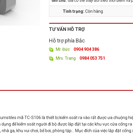
Ghi chú:
Giá có thể thay đổi theo thời điểm v
Tình trạng:
Còn hàng
TƯ VẤN HỖ TRỢ
Hỗ trợ phía Bắc
Mr. Đức
0904 904 386
Mrs. Trang
0984 053 751
turnstiles mã TC-S106 là thiết bị kiểm soát ra vào rất được ưa chuộng hi
 dụng để kiểm soát người đi bộ được lắp đặt tại các khu vực cửa cổng ra
nhà ga, khu vui chơi, bể bơi, phòng tập... Mục đích của việc lắp đặt cổng