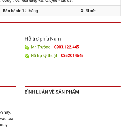
à phương thức mua hàng vận chuyện + lắp đặt
Bảo hành:
12 tháng
Xuất xứ:
Hỗ trợ phía Nam
Mr. Trường
0903.122.445
Hỗ trợ kỹ thuật
0352014545
BÌNH LUẬN VỀ SẢN PHẨM
ện nay.
 vào tòa
 xoay