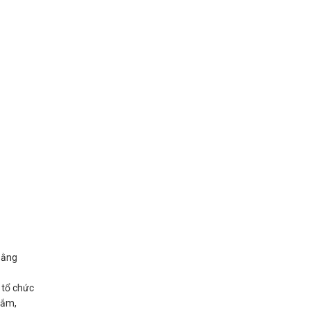
 bằng
 tổ chức
 sắm,