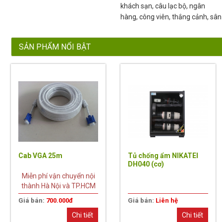
khách sạn, câu lạc bộ, ngân
hàng, công viên, thắng cảnh, sân 
SẢN PHẨM NỔI BẬT
Cab VGA 25m
Tủ chống ẩm NIKATEI
DH040 (cơ)
Miễn phí vận chuyển nội
thành Hà Nội và TP.HCM
Giá bán:
700.000đ
Giá bán:
Liên hệ
Chi tiết
Chi tiết