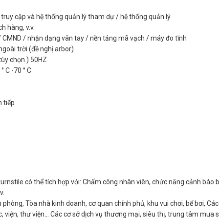
truy cập và hệ thống quản lý tham dự / hệ thống quản lý
h hàng, v.v.
 / CMND / nhận dạng vân tay / nền tảng mã vạch / máy đo tĩnh
ngoài trời (đề nghị arbor)
tùy chọn ) 50HZ
° C -70 ° C
n tiếp
 turnstile có thể tích hợp với: Chấm công nhân viên, chức năng cảnh báo
v.
phòng, Tòa nhà kinh doanh, cơ quan chính phủ, khu vui chơi, bể bơi, Các
, viện, thư viện... Các cơ sở dịch vụ thương mại, siêu thị, trung tâm mua