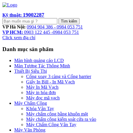
19002287
Kỹ thuật:
Tìm kiếm
VP Hà Nội:
0904 904 386 - 0984 053 751
VP HCM:
0903 122 445 -0984 053 751
Click xem địa chỉ
Danh mục sản phẩm
Màn hình quảng cáo LCD
Màn Tương Tác Thông Minh
Thiết Bị Siêu Thị
Cổng xoay 3 càng và Cổng barrier
Giấy In Bill - In Mã Vạch
Máy In Mã Vạch
Máy in hóa đơn
Máy đọc mã vạch
Máy Chấm Công
Khóa Vân Tay
Máy chấm công bằng khuôn mặt
Máy chấm công kiểm soát cửa ra vào
Máy Chấm Công Vân Tay
Máy Văn Phòng