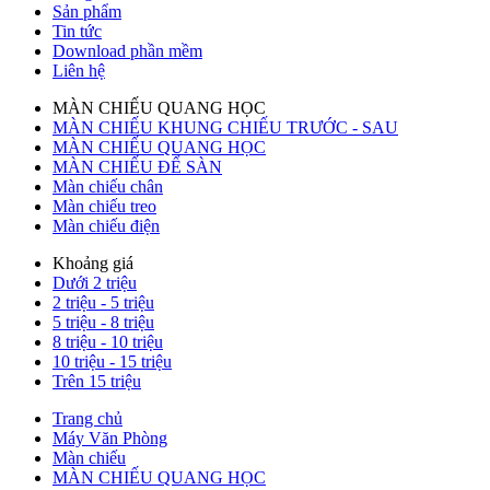
Sản phẩm
Tin tức
Download phần mềm
Liên hệ
MÀN CHIẾU QUANG HỌC
MÀN CHIẾU KHUNG CHIẾU TRƯỚC - SAU
MÀN CHIẾU QUANG HỌC
MÀN CHIẾU ĐỂ SÀN
Màn chiếu chân
Màn chiếu treo
Màn chiếu điện
Khoảng giá
Dưới 2 triệu
2 triệu - 5 triệu
5 triệu - 8 triệu
8 triệu - 10 triệu
10 triệu - 15 triệu
Trên 15 triệu
Trang chủ
Máy Văn Phòng
Màn chiếu
MÀN CHIẾU QUANG HỌC