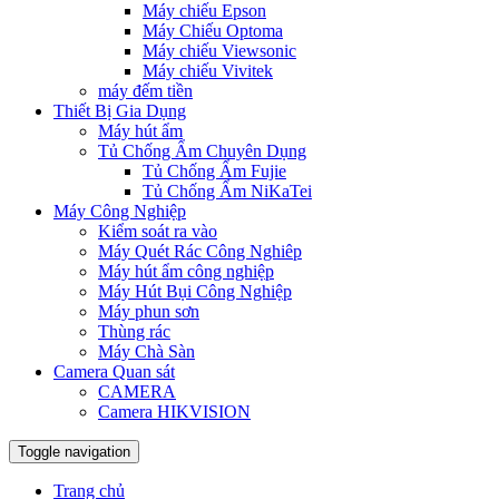
Máy chiếu Epson
Máy Chiếu Optoma
Máy chiếu Viewsonic
Máy chiếu Vivitek
máy đếm tiền
Thiết Bị Gia Dụng
Máy hút ẩm
Tủ Chống Ẩm Chuyên Dụng
Tủ Chống Ẩm Fujie
Tủ Chống Ẩm NiKaTei
Máy Công Nghiệp
Kiểm soát ra vào
Máy Quét Rác Công Nghiêp
Máy hút ẩm công nghiệp
Máy Hút Bụi Công Nghiệp
Máy phun sơn
Thùng rác
Máy Chà Sàn
Camera Quan sát
CAMERA
Camera HIKVISION
Toggle navigation
Trang chủ