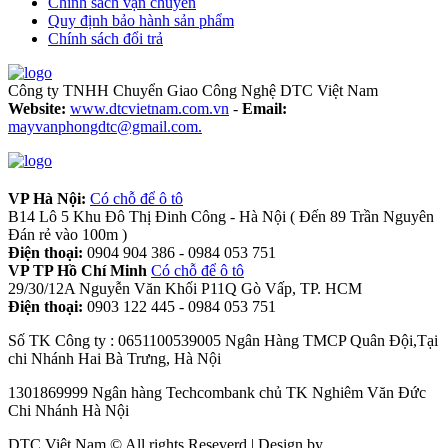
Chính sách vận chuyển
Quy định bảo hành sản phẩm
Chính sách đổi trả
Công ty TNHH Chuyển Giao Công Nghệ DTC Việt Nam
Website:
www.dtcvietnam.com.vn
-
Email:
mayvanphongdtc@gmail.com.
VP Hà Nội:
Có chỗ để ô tô
B14 Lô 5 Khu Đô Thị Đinh Công - Hà Nội ( Đến 89 Trần Nguyên
Đán rẻ vào 100m )
Điện thoại:
0904 904 386 - 0984 053 751
VP TP Hồ Chí Minh
Có chỗ để ô tô
29/30/12A Nguyễn Văn Khối P11Q Gò Vấp, TP. HCM
Điện thoại:
0903 122 445 - 0984 053 751
Số TK Công ty : 0651100539005 Ngân Hàng TMCP Quân Đội,Tại
chi Nhánh Hai Bà Trưng, Hà Nội
1301869999 Ngân hàng Techcombank chủ TK Nghiêm Văn Đức
Chi Nhánh Hà Nội
DTC Việt Nam © All rights Reseverd | Design by