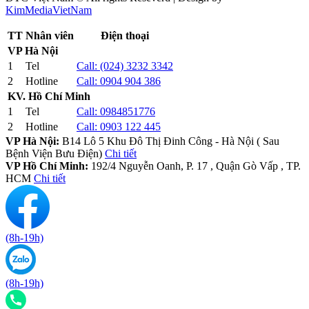
KimMediaVietNam
TT
Nhân viên
Điện thoại
VP Hà Nội
1
Tel
Call:
(024) 3232 3342
2
Hotline
Call:
0904 904 386
KV. Hồ Chí Minh
1
Tel
Call:
0984851776
2
Hotline
Call:
0903 122 445
VP Hà Nội:
B14 Lô 5 Khu Đô Thị Đinh Công - Hà Nội ( Sau
Bệnh Viện Bưu Điện)
Chi tiết
VP Hồ Chí Minh:
192/4 Nguyễn Oanh, P. 17 , Quận Gò Vấp , TP.
HCM
Chi tiết
(8h-19h)
(8h-19h)