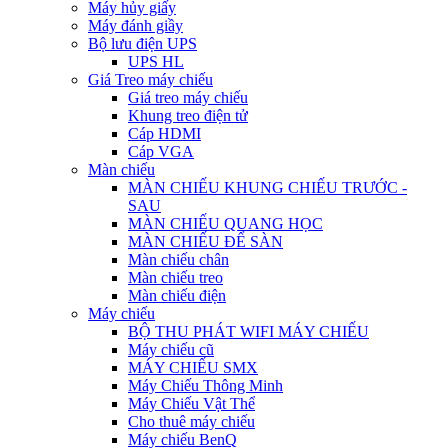
Máy hủy giấy
Máy đánh giầy
Bộ lưu điện UPS
UPS HL
Giá Treo máy chiếu
Giá treo máy chiếu
Khung treo điện tử
Cáp HDMI
Cáp VGA
Màn chiếu
MÀN CHIẾU KHUNG CHIẾU TRƯỚC -
SAU
MÀN CHIẾU QUANG HỌC
MÀN CHIẾU ĐỂ SÀN
Màn chiếu chân
Màn chiếu treo
Màn chiếu điện
Máy chiếu
BỘ THU PHÁT WIFI MÁY CHIẾU
Máy chiếu cũ
MÁY CHIẾU SMX
Máy Chiếu Thông Minh
Máy Chiếu Vật Thể
Cho thuê máy chiếu
Máy chiếu BenQ