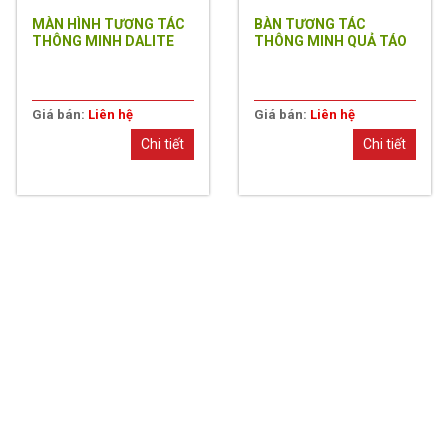
MÀN HÌNH TƯƠNG TÁC
BÀN TƯƠNG TÁC
THÔNG MINH DALITE
THÔNG MINH QUẢ TÁO
IB65LED-SP1
MODEL: IW-43EC
Giá bán:
Liên hệ
Giá bán:
Liên hệ
Chi tiết
Chi tiết