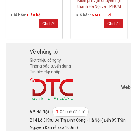
Miễn phí vận chuyển nội
slots
thành Hà Nội và TP.HCM
Giá bán:
Liên hệ
Giá bán:
5.500.000đ
Chi tiết
Chi tiết
Về chúng tôi
Giới thiệu công ty
Thông báo tuyển dụng
Tin tức cập nhập
Web
VP Hà Nội:
Có chỗ để ô tô
B14 Lô 5 Khu Đô Thị Đinh Công - Hà Nội ( Đến 89 Trần
Nguyên Đán rẻ vào 100m )