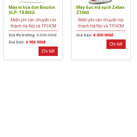
Máy in hóa đơn Bixolon
Máy đọc mã vạch Zebex
SLP-TX403G
Z3060
Miễn phí vận chuyển nội
Miễn phí vận chuyển nội
thành Hà Nội và TP.HCM
thành Hà Nội và TP.HCM
Giá thị trường:
8.500.000đ
Giá bán:
4.050.000đ
Giá bán:
6.900.000đ
Chi tiết
Chi tiết