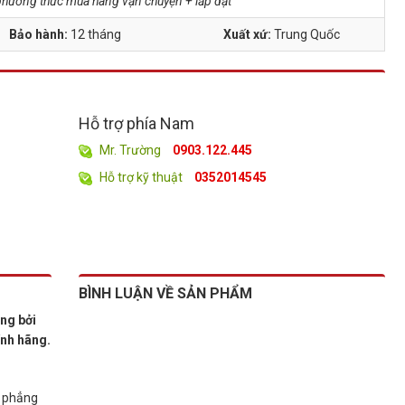
à phương thức mua hàng vận chuyện + lắp đặt
Bảo hành:
12 tháng
Xuất xứ:
Trung Quốc
Hỗ trợ phía Nam
Mr. Trường
0903.122.445
Hỗ trợ kỹ thuật
0352014545
BÌNH LUẬN VỀ SẢN PHẨM
ãng bởi
ính hãng.
g phẳng