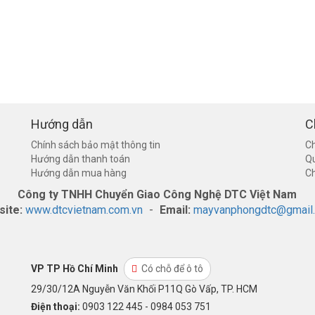
Hướng dẫn
C
Chính sách bảo mật thông tin
Ch
Hướng dẫn thanh toán
Q
Hướng dẫn mua hàng
Ch
Công ty TNHH Chuyển Giao Công Nghệ DTC Việt Nam
site:
www.dtcvietnam.com.vn
-
Email:
mayvanphongdtc@gmail
VP TP Hồ Chí Minh
Có chỗ để ô tô
29/30/12A Nguyễn Văn Khối P11Q Gò Vấp, TP. HCM
Điện thoại:
0903 122 445 - 0984 053 751