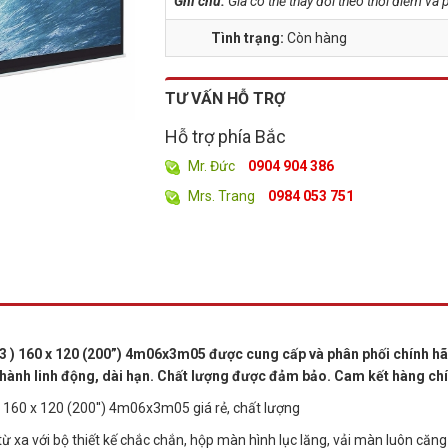
Ghi chú:
Giá có thể thay đổi theo thời điểm v
Tình trạng:
Còn hàng
TƯ VẤN HỖ TRỢ
Hỗ trợ phía Bắc
Mr. Đức
0904 904 386
Mrs. Trang
0984 053 751
 : 3 ) 160 x 120 (200”) 4m06x3m05 được cung cấp và phân phối chính h
hành linh động, dài hạn. Chất lượng được đảm bảo. Cam kết hàng ch
3 ) 160 x 120 (200'') 4m06x3m05 giá rẻ, chất lượng
từ xa với bộ thiết kế chắc chắn, hộp màn hình lục lăng, vải màn luôn căn