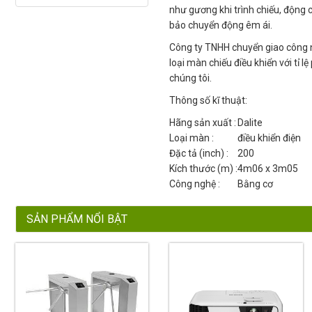
như gương khi trình chiếu, động
bảo chuyển động êm ái.
Công ty TNHH chuyển giao công n
loại màn chiếu điều khiển với tỉ 
chúng tôi.
Thông số kĩ thuật:
Hãng sản xuất :
Dalite
Loại màn :
điều khiển điện
Đặc tả (inch) :
200
Kích thước (m) :
4m06 x 3m05
Công nghệ :
Bằng cơ
SẢN PHẨM NỔI BẬT
5%