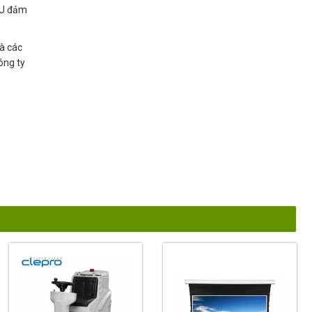
 EU đảm
à các
ông ty