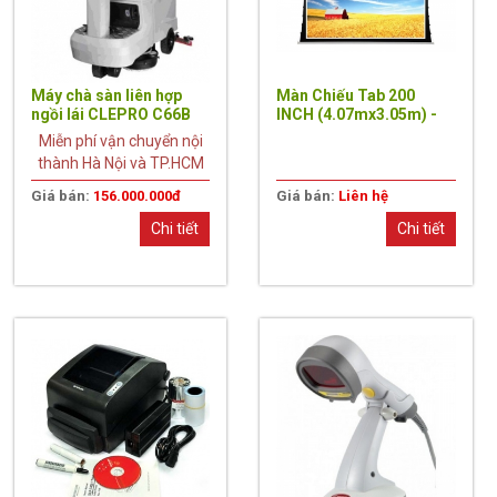
Máy chà sàn liên hợp
Màn Chiếu Tab 200
ngồi lái CLEPRO C66B
INCH (4.07mx3.05m) -
Mã Tab200W, TL 4:3
Miễn phí vận chuyển nội
thành Hà Nội và TP.HCM
Giá bán:
156.000.000đ
Giá bán:
Liên hệ
Chi tiết
Chi tiết
18%