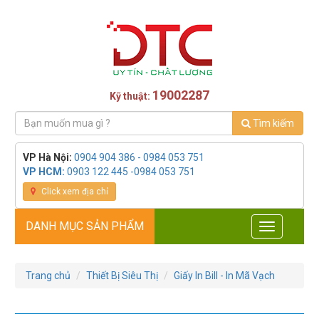
19002287
Kỹ thuật:
Tìm kiếm
VP Hà Nội:
0904 904 386 - 0984 053 751
VP HCM:
0903 122 445 -0984 053 751
Click xem địa chỉ
DANH MỤC SẢN PHẨM
Toggle
navigation
Trang chủ
Thiết Bị Siêu Thị
Giấy In Bill - In Mã Vạch