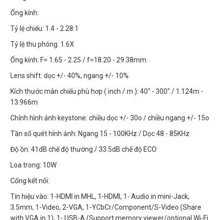
Ống kính:
Tỷ lệ chiếu: 1.4 - 2.28:1
Tỷ lệ thu phóng: 1.6X
Ống kính: F= 1.65 - 2.25 / f=18.20 - 29.38mm
Lens shift: dọc +/- 40%, ngang +/- 10%
Kích thước màn chiếu phù hơp ( inch / m ): 40" - 300" / 1.124m -
13.966m
Chỉnh hình ảnh keystone: chiều dọc +/- 30o / chiều ngang +/- 15o
Tần số quét hình ảnh: Ngang 15 - 100KHz / Dọc 48 - 85KHz
Độ ồn: 41dB chế độ thường / 33.5dB chế độ ECO
Loa trong: 10W
Cổng kết nối:
Tín hiệu vào: 1-HDMI in MHL, 1-HDMI, 1- Audio in mini-Jack,
3.5mm, 1-Video, 2-VGA, 1-YCbCr/Component/S-Video (Share
with VGA in 1), 1- USB-A (Support memory viewer/optional Wi-Fi