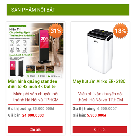
SẢN PHẨM NỔI BẬT
31%
18%
Màn hình quảng standee
Máy hút ẩm Airko ER-618C
điện tử 43 inch 4k Dalite
A43IR-S
Miễn phí vận chuyển nội
Miễn phí vận chuyển nội
thành Hà Nội và TP.HCM
thành Hà Nội và TP.HCM
Giá thị trường:
35.000.000đ
Giá thị trường:
6.500.000đ
Giá bán:
24.000.000đ
Giá bán:
5.300.000đ
Chi tiết
Chi tiết