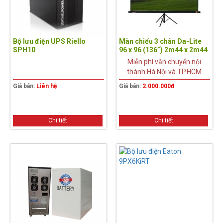
Bộ lưu điện UPS Riello
Màn chiếu 3 chân Da-Lite
SPH10
96 x 96 (136”) 2m44 x 2m44
Miễn phí vận chuyển nội
thành Hà Nội và TP.HCM
Giá bán:
Liên hệ
Giá bán:
2.000.000đ
Chi tiết
Chi tiết