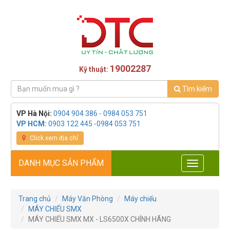
19002287
Kỹ thuật:
Tìm kiếm
VP Hà Nội:
0904 904 386 - 0984 053 751
VP HCM:
0903 122 445 -0984 053 751
Click xem địa chỉ
DANH MỤC SẢN PHẨM
Toggle
navigation
Trang chủ
Máy Văn Phòng
Máy chiếu
MÁY CHIẾU SMX
MÁY CHIẾU SMX MX - LS6500X CHÍNH HÃNG