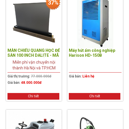
37%
MÀN CHIẾU QUANG HỌC ĐỂ
Máy hút ẩm công nghiệp
SÀN 100 INCH DALITE - MÃ
Harison HD-150B
FU100EST-CBSP, TỈ LỆ 16:9
Miễn phí vận chuyển nội
thành Hà Nội và TP.HCM
Giá thị trường:
77.000.000đ
Giá bán:
Liên hệ
Giá bán:
48.000.000đ
Chi tiết
Chi tiết