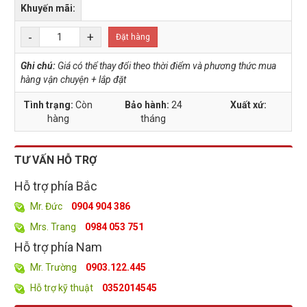
Khuyến mãi:
-
+
Đặt hàng
Ghi chú:
Giá có thể thay đổi theo thời điểm và phương thức mua
hàng vận chuyện + lắp đặt
Tình trạng:
Còn
Bảo hành:
24
Xuất xứ:
hàng
tháng
TƯ VẤN HỖ TRỢ
Hỗ trợ phía Bắc
Mr. Đức
0904 904 386
Mrs. Trang
0984 053 751
Hỗ trợ phía Nam
Mr. Trường
0903.122.445
Hỗ trợ kỹ thuật
0352014545