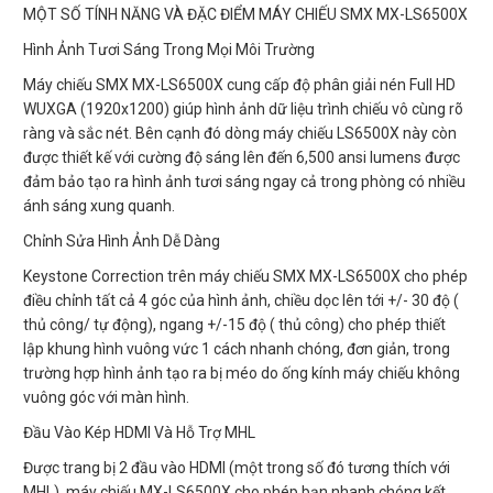
MỘT SỐ TÍNH NĂNG VÀ ĐẶC ĐIỂM MÁY CHIẾU SMX MX-LS6500X
Hình Ảnh Tươi Sáng Trong Mọi Môi Trường
Máy chiếu SMX MX-LS6500X cung cấp độ phân giải nén Full HD
WUXGA (1920x1200) giúp hình ảnh dữ liệu trình chiếu vô cùng rõ
ràng và sắc nét. Bên cạnh đó dòng máy chiếu LS6500X này còn
được thiết kế với cường độ sáng lên đến 6,500 ansi lumens được
đảm bảo tạo ra hình ảnh tươi sáng ngay cả trong phòng có nhiều
ánh sáng xung quanh.
Chỉnh Sửa Hình Ảnh Dễ Dàng
Keystone Correction trên máy chiếu SMX MX-LS6500X cho phép
điều chỉnh tất cả 4 góc của hình ảnh, chiều dọc lên tới +/- 30 độ (
thủ công/ tự động), ngang +/-15 độ ( thủ công) cho phép thiết
lập khung hình vuông vức 1 cách nhanh chóng, đơn giản, trong
trường hợp hình ảnh tạo ra bị méo do ống kính máy chiếu không
vuông góc với màn hình.
Đầu Vào Kép HDMI Và Hỗ Trợ MHL
Được trang bị 2 đầu vào HDMI (một trong số đó tương thích với
MHL), máy chiếu MX-LS6500X cho phép bạn nhanh chóng kết