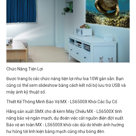
Chức Năng Tiện Lợi
Được trang bị các chức năng tiện lợi như loa 10W gắn sẵn. Bạn
cũng có thể xem slideshow bằng cách kết nối bộ lưu trữ USB và
máy ảnh kỹ thuật số.
Thiết Kế Thông Minh Bảo Vệ MX - LS6500X Khỏi Các Sự Cố
Hãng sản xuất SMX cho đi kèm Máy Chiếu MX - LS6500X tính
năng bảo vệ ngắn mạch, dự đoán việc cắt nguồn điện đột xuất.
Bảo vệ an toàn MX - LS6500X khỏi các dủi do khiến ảnh hưởng
hư hỏng tới linh kiện bảng mạch cũng như bóng đèn.