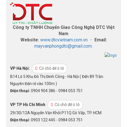
Công ty TNHH Chuyển Giao Công Nghệ DTC Việt
Nam
Website:
www.dtcvietnam.com.vn
-
Email:
mayvanphongdtc@gmail.com.
VP Hà Nội:
Có chỗ để ô tô
B14 Lô 5 Khu Đô Thị Đinh Công - Hà Nội ( Đến 89 Trần
Nguyên Đán rẻ vào 100m )
Điện thoại:
0904 904 386 - 0984 053 751
VP TP Hồ Chí Minh
Có chỗ để ô tô
29/30/12A Nguyễn Văn Khối P11Q Gò Vấp, TP. HCM
Điện thoại:
0903 122 445 - 0984 053 751