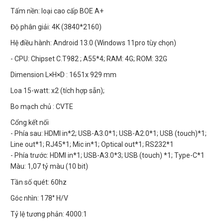
Tấm nền: loại cao cấp BOE A+
Độ phân giải: 4K (3840*2160)
Hệ điều hành: Android 13.0 (Windows 11pro tùy chọn)
- CPU: Chipset C.T982 ; A55*4; RAM: 4G; ROM: 32G
Dimension L×H×D : 1651x 929 mm
Loa 15-watt: x2 (tích hợp sẵn);
Bo mạch chủ : CVTE
Cổng kết nối
- Phía sau: HDMI in*2; USB-A3.0*1; USB-A2.0*1; USB (touch)*1;
Line out*1; RJ45*1; Mic in*1; Optical out*1; RS232*1
- Phía trước: HDMI in*1; USB-A3.0*3; USB (touch) *1; Type-C*1
Màu: 1,07 tỷ màu (10 bit)
Tần số quét: 60hz
Góc nhìn: 178° H/V
Tỷ lệ tương phản: 4000:1