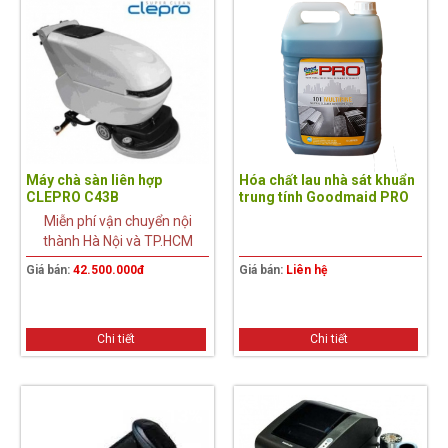
Máy chà sàn liên hợp
Hóa chất lau nhà sát khuẩn
CLEPRO C43B
trung tính Goodmaid PRO
GMP 101 Multipine(20L)
Miễn phí vận chuyển nội
thành Hà Nội và TP.HCM
Giá bán:
42.500.000đ
Giá bán:
Liên hệ
Chi tiết
Chi tiết
13%
18%