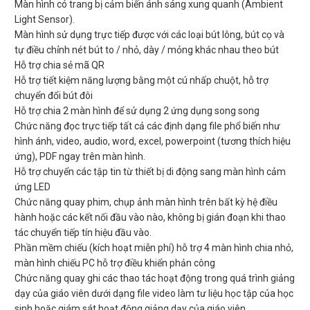
Màn hình có trang bị cảm biến ánh sáng xung quanh (Ambient
Light Sensor).
Màn hình sử dụng trực tiếp được với các loại bút lông, bút cọ và
tự điều chỉnh nét bút to / nhỏ, dày / mỏng khác nhau theo bút
Hỗ trợ chia sẻ mã QR
Hỗ trợ tiết kiệm năng lượng bằng một cú nhấp chuột, hỗ trợ
chuyển đổi bút đôi
Hỗ trợ chia 2 màn hình để sử dụng 2 ứng dụng song song
Chức năng đọc trực tiếp tất cả các định dạng file phổ biến như
hình ánh, video, audio, word, excel, powerpoint (tương thích hiệu
ứng), PDF ngay trên màn hình.
Hỗ trợ chuyển các tập tin từ thiết bị di động sang màn hình cảm
ứng LED
Chức năng quay phim, chụp ảnh màn hình trên bất kỳ hệ điều
hành hoặc các kết nối đầu vào nào, không bị gián đoạn khi thao
tác chuyển tiếp tín hiệu đầu vào.
Phần mềm chiếu (kích hoạt miễn phí) hỗ trợ 4 màn hình chia nhỏ,
màn hình chiếu PC hỗ trợ điều khiển phản công
Chức năng quay ghi các thao tác hoạt động trong quá trình giảng
dạy của giáo viên dưới dạng file video làm tư liệu học tập của học
sinh hoặc giám sát hoạt động giảng dạy của giáo viên.