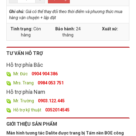
Ghi chú:
Giá có thể thay đổi theo thời điểm và phương thức mua
hàng vận chuyện + lắp đặt
Tình trạng:
Còn
Bảo hành:
24
Xuất xứ:
hàng
tháng
TƯ VẤN HỖ TRỢ
Hỗ trợ phía Bắc
Mr. Đức
0904 904 386
Mrs. Trang
0984 053 751
Hỗ trợ phía Nam
Mr. Trường
0903.122.445
Hỗ trợ kỹ thuật
0352014545
GIỚI THIỆU SẢN PHẨM
Màn hình tương tác Dalite được trang bị Tấm nền BOE công