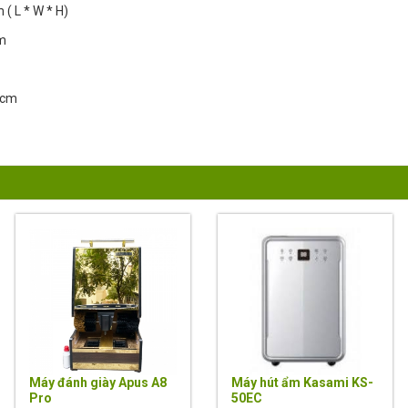
 ( L * W * H)
cm
16cm
43%
4%
Máy đánh giày Apus A8
Máy hút ẩm Kasami KS-
Pro
50EC