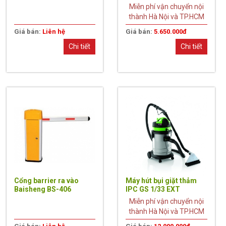
2.0M
350Plus
Miễn phí vận chuyển nội
thành Hà Nội và TP.HCM
Giá bán:
Liên hệ
Giá bán:
5.650.000đ
Chi tiết
Chi tiết
Cổng barrier ra vào
Máy hút bụi giặt thảm
Baisheng BS-406
IPC GS 1/33 EXT
Miễn phí vận chuyển nội
thành Hà Nội và TP.HCM