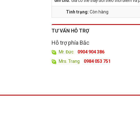
Ghi chú:
Giá có thể thay đổi theo thời điểm v
Tình trạng:
Còn hàng
TƯ VẤN HỖ TRỢ
Hỗ trợ phía Bắc
Mr. Đức
0904 904 386
Mrs. Trang
0984 053 751