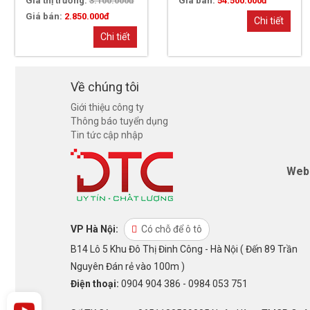
Giá thị trường:
3.100.000đ
Giá bán:
54.500.000đ
Giá bán:
2.850.000đ
Chi tiết
Chi tiết
Về chúng tôi
Giới thiệu công ty
Thông báo tuyển dụng
Tin tức cập nhập
Web
VP Hà Nội:
Có chỗ để ô tô
B14 Lô 5 Khu Đô Thị Đinh Công - Hà Nội ( Đến 89 Trần
Nguyên Đán rẻ vào 100m )
Điện thoại:
0904 904 386 - 0984 053 751