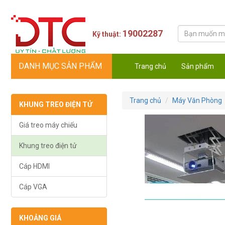
19002287
Kỹ thuật:
DANH MỤC SẢN PHẨM
Trang chủ
Sản phẩm
Trang chủ
Máy Văn Phòng
KHUNG TREO ĐIỆN TỬ
Giá treo máy chiếu
Khung treo điện tử
Cáp HDMI
Cáp VGA
KHOẢNG GIÁ