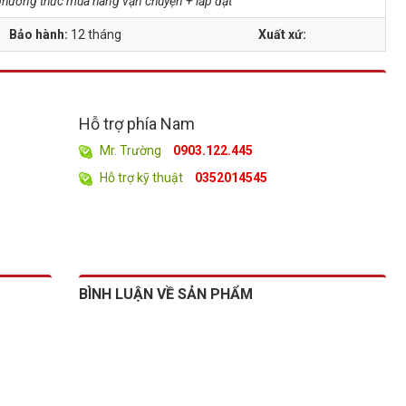
à phương thức mua hàng vận chuyện + lắp đặt
Bảo hành:
12 tháng
Xuất xứ:
Hỗ trợ phía Nam
Mr. Trường
0903.122.445
Hỗ trợ kỹ thuật
0352014545
BÌNH LUẬN VỀ SẢN PHẨM