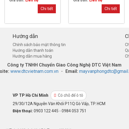
Giá bán:
Liên hệ
Giá bán:
Liên hệ
Chi tiết
Chi tiết
Hướng dẫn
C
Chính sách bảo mật thông tin
Ch
Hướng dẫn thanh toán
Q
Hướng dẫn mua hàng
Ch
Công ty TNHH Chuyển Giao Công Nghệ DTC Việt Nam
site:
www.dtcvietnam.com.vn
-
Email:
mayvanphongdtc@gmail
VP TP Hồ Chí Minh
Có chỗ để ô tô
29/30/12A Nguyễn Văn Khối P11Q Gò Vấp, TP. HCM
Điện thoại:
0903 122 445 - 0984 053 751