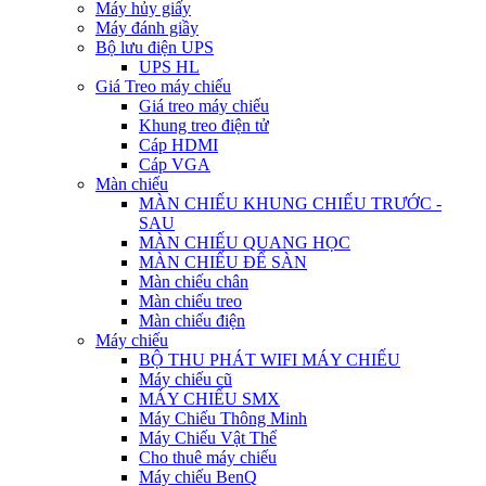
Máy hủy giấy
Máy đánh giầy
Bộ lưu điện UPS
UPS HL
Giá Treo máy chiếu
Giá treo máy chiếu
Khung treo điện tử
Cáp HDMI
Cáp VGA
Màn chiếu
MÀN CHIẾU KHUNG CHIẾU TRƯỚC -
SAU
MÀN CHIẾU QUANG HỌC
MÀN CHIẾU ĐỂ SÀN
Màn chiếu chân
Màn chiếu treo
Màn chiếu điện
Máy chiếu
BỘ THU PHÁT WIFI MÁY CHIẾU
Máy chiếu cũ
MÁY CHIẾU SMX
Máy Chiếu Thông Minh
Máy Chiếu Vật Thể
Cho thuê máy chiếu
Máy chiếu BenQ