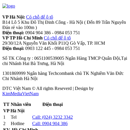
VP Hà Nội:
Có chỗ để ô tô
B14 Lô 5 Khu Đô Thị Đinh Công - Hà Nội ( Đến 89 Trần Nguyên
Đán rẻ vào 100m )
Điện thoại:
0904 904 386 - 0984 053 751
VP TP Hồ Chí Minh
Có chỗ để ô tô
29/30/12A Nguyễn Văn Khối P11Q Gò Vấp, TP. HCM
Điện thoại:
0903 122 445 - 0984 053 751
Số TK Công ty : 0651100539005 Ngân Hàng TMCP Quân Đội,Tại
chi Nhánh Hai Bà Trưng, Hà Nội
1301869999 Ngân hàng Techcombank chủ TK Nghiêm Văn Đức
Chi Nhánh Hà Nội
DTC Việt Nam © All rights Reseverd | Design by
KimMediaVietNam
TT
Nhân viên
Điện thoại
VP Hà Nội
1
Tel
Call:
(024) 3232 3342
2
Hotline
Call:
0904 904 386
KV. Hồ Chí Minh