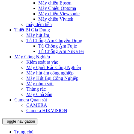
Máy chiếu Epson
Máy Chiếu Optoma
Máy chiếu Viewsonic
Máy chiếu Vivitek
máy đếm tiền
Thiết Bị Gia Dụng
Máy hút ẩm
Tủ Chống Ẩm Chuyên Dụng
Tủ Chống Ẩm Fujie
Tủ Chống Ẩm NiKaTei
Máy Công Nghiệp
Kiểm soát ra vào
Máy Quét Rác Công Nghiêp
Máy hút ẩm công nghiệp
Máy Hút Bụi Công Nghiệp
Máy phun sơn
Thùng rác
Máy Chà Sàn
Camera Quan sát
CAMERA
Camera HIKVISION
Toggle navigation
Trang chủ