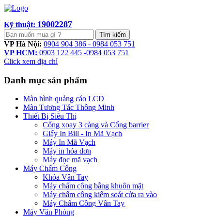
19002287
Kỹ thuật:
Tìm kiếm
VP Hà Nội:
0904 904 386 - 0984 053 751
VP HCM:
0903 122 445 -0984 053 751
Click xem địa chỉ
Danh mục sản phẩm
Màn hình quảng cáo LCD
Màn Tương Tác Thông Minh
Thiết Bị Siêu Thị
Cổng xoay 3 càng và Cổng barrier
Giấy In Bill - In Mã Vạch
Máy In Mã Vạch
Máy in hóa đơn
Máy đọc mã vạch
Máy Chấm Công
Khóa Vân Tay
Máy chấm công bằng khuôn mặt
Máy chấm công kiểm soát cửa ra vào
Máy Chấm Công Vân Tay
Máy Văn Phòng