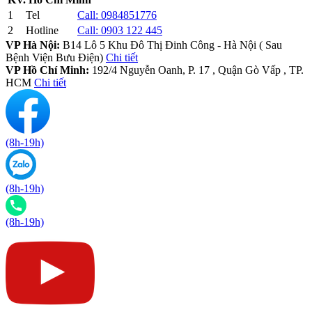
1
Tel
Call:
0984851776
2
Hotline
Call:
0903 122 445
VP Hà Nội:
B14 Lô 5 Khu Đô Thị Đinh Công - Hà Nội ( Sau
Bệnh Viện Bưu Điện)
Chi tiết
VP Hồ Chí Minh:
192/4 Nguyễn Oanh, P. 17 , Quận Gò Vấp , TP.
HCM
Chi tiết
(8h-19h)
(8h-19h)
(8h-19h)